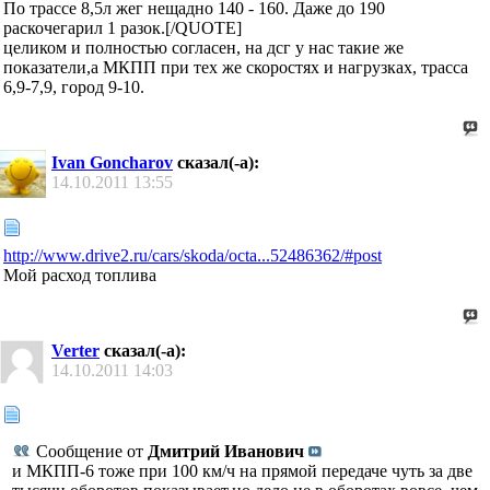
По трассе 8,5л жег нещадно 140 - 160. Даже до 190
раскочегарил 1 разок.[/QUOTE]
целиком и полностью согласен, на дсг у нас такие же
показатели,а МКПП при тех же скоростях и нагрузках, трасса
6,9-7,9, город 9-10.
Ivan Goncharov
сказал(-а):
14.10.2011
13:55
http://www.drive2.ru/cars/skoda/octa...52486362/#post
Мой расход топлива
Verter
сказал(-а):
14.10.2011
14:03
Сообщение от
Дмитрий Иванович
и МКПП-6 тоже при 100 км/ч на прямой передаче чуть за две