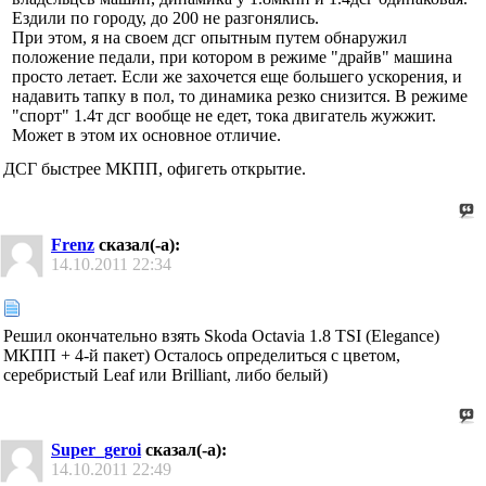
Ездили по городу, до 200 не разгонялись.
При этом, я на своем дсг опытным путем обнаружил
положение педали, при котором в режиме "драйв" машина
просто летает. Если же захочется еще большего ускорения, и
надавить тапку в пол, то динамика резко снизится. В режиме
"спорт" 1.4т дсг вообще не едет, тока двигатель жужжит.
Может в этом их основное отличие.
ДСГ быстрее МКПП, офигеть открытие.
Frenz
сказал(-а):
14.10.2011
22:34
Решил окончательно взять Skoda Octavia 1.8 TSI (Elegance)
МКПП + 4-й пакет) Осталось определиться с цветом,
серебристый Leaf или Brilliant, либо белый)
Super_geroi
сказал(-а):
14.10.2011
22:49