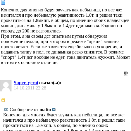
Конечно, для многих будет звучать как небылица, но все же:
начитался я про небывалую реактивность 1.8т, и решил таки
прокатиться на 1.8мкпп. в общем, по мнению обоих владельцев
машин, динамика у 1.8мкпп и 1.4дсг одинаковая. Ездили по
городу, до 200 не разгонялись.
При этом, я на своем дсг опытным путем обнаружил
положение педали, при котором в режиме "драйв" машина
просто летает. Если же захочется еще большего ускорения, и
надавить тапку в пол, то динамика резко снизится. В режиме
"спорт" 1.4т дсг вообще не едет, тока двигатель жужжит. Может
в этом их основное отличие.
Super_geroi
сказал(-а):
14.10.2011
22:28
Сообщение от
matto
Конечно, для многих будет звучать как небылица, но все же:
начитался я про небывалую реактивность 1.8т, и решил таки
прокатиться на 1.8мкпп. в общем, по мнению обоих
владельцев машин, динамика у 1.8мкпп и 1.4дсг одинаковая.